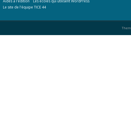
Aides à l'édition
Les écoles qui utilisent WordPress
Le site de l'équipe TICE 44
Them