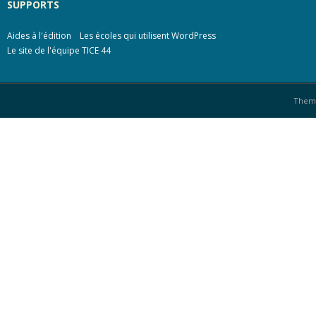
SUPPORTS
Aides à l'édition
Les écoles qui utilisent WordPress
Le site de l'équipe TICE 44
Them