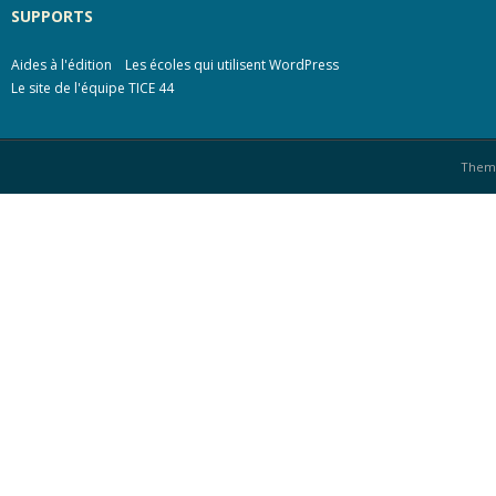
SUPPORTS
Aides à l'édition
Les écoles qui utilisent WordPress
Le site de l'équipe TICE 44
Them