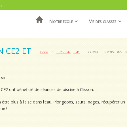
M2
Notre école
Vie des classes
 CE2 ET
Home
/
CE2 - CM2
•
CM1
/
COMME DES POISSONS EN
ET
CM1
CE2 ont bénéficié de séances de piscine à Clisson.
 être plus à l’aise dans l’eau. Plongeons, sauts, nages, récupérer un
ux !