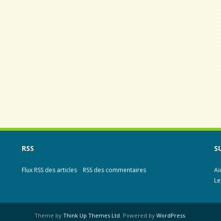
RSS
S
Flux RSS des articles
RSS des commentaires
Ai
Le
Theme by
Think Up Themes Ltd
. Powered by
WordPress
.