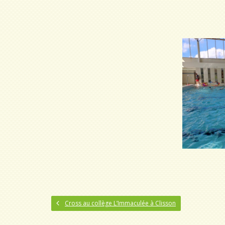
Cross au collège L’Immaculée à Clisson