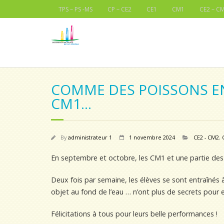
TPS – PS -MS
CP – CE2
CE1
CM1
CE2 – C
COMME DES POISSONS EN
CM1…
By
administrateur 1
1 novembre 2024
CE2 - CM2
,
En septembre et octobre, les CM1 et une partie des 
Deux fois par semaine, les élèves se sont entraînés à
objet au fond de l’eau … n’ont plus de secrets pour e
Félicitations à tous pour leurs belle performances !