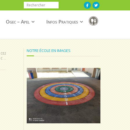
Ogec – Apel
Infos Pratiques
NOTRE ÉCOLE EN IMAGES
 CE2
 C …