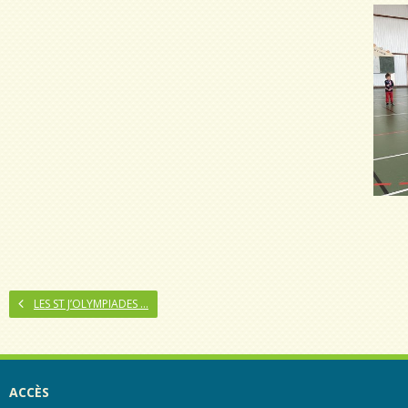
LES ST J’OLYMPIADES …
ACCÈS