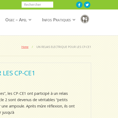
Ogec – Apel
Infos Pratiques
Home
/
UN RELAIS ELECTRIQUE POUR LES CP-CE1
 LES CP-CE1
s”, les CP-CE1 ont participé à un relais
ycle 2 sont devenus de véritables “petits
mer une ampoule. Après mûre réflexion, ils ont
r jusqu’à