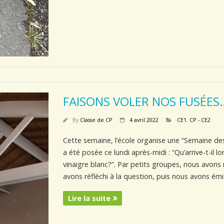
FAISONS VOLER NOS FUSÉES
By
Classe de CP
4 avril 2022
CE1
,
CP - CE2
Cette semaine, l’école organise une “Semaine des
a été posée ce lundi après-midi : “Qu’arrive-t-il
vinaigre blanc?”. Par petits groupes, nous avon
avons réfléchi à la question, puis nous avons é
Lire la suite