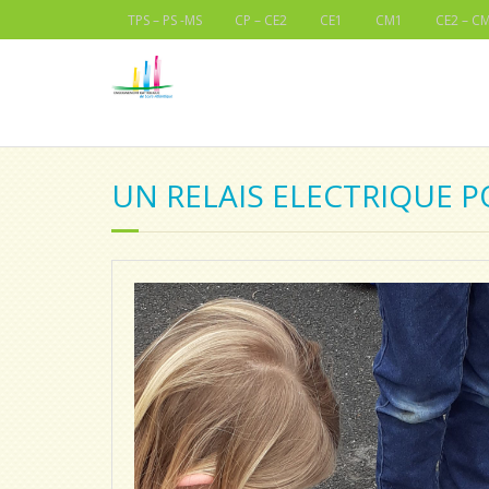
TPS – PS -MS
CP – CE2
CE1
CM1
CE2 – C
UN RELAIS ELECTRIQUE P