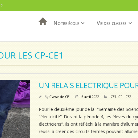
M2
Notre école
Vie des classes
OUR LES CP-CE1
UN RELAIS ELECTRIQUE POUR
By
Classe de CE1
6 avril 2022
CE1
,
CP - CE2
Pour le deuxième jour de la “Semaine des Science
“électricité”. Durant la période 4, les élèves du c
électriciens”. Ils ont réfléchi à la manière d’allu
réussi à créer des circuits fermés pouvant allume